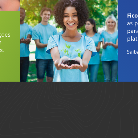
Fic
as 
par
ções
pla
s
s.
Saib