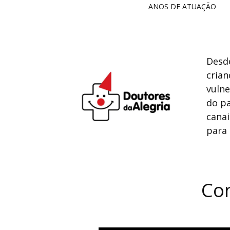
ANOS DE ATUAÇÃO
Desde
crian
vulne
do pa
canai
para 
Con