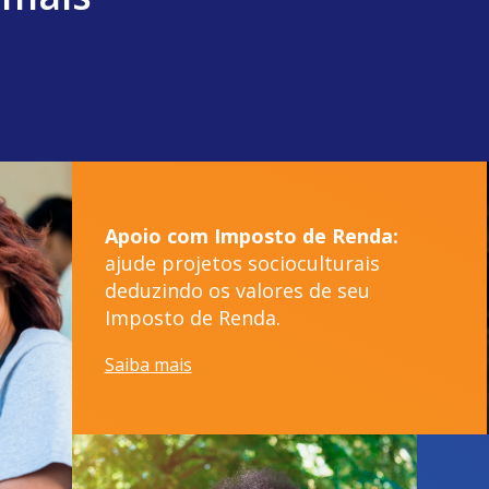
Apoio com Imposto de Renda:
ajude projetos socioculturais
deduzindo os valores de seu
Imposto de Renda.
Saiba mais